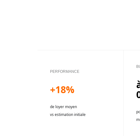
B
PERFORMANCE
+18%
de loyer moyen
p
vs estimation initiale
mo