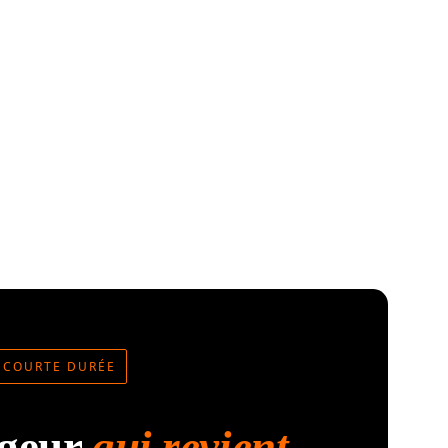
N COURTE DURÉE
geur
qui revient.