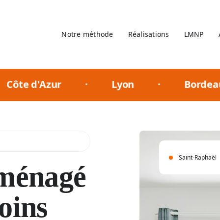
Notre méthode
Réalisations
LMNP
d'Azur
·
Lyon
·
Bordeaux
Saint-Raphaël
aménagé
ins