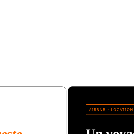
AIRBNB • LOCATIO
Un voya