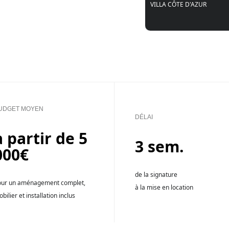
VILLA CÔTE D'AZUR
UDGET MOYEN
DÉLAI
à partir de 5
3 sem.
000€
de la signature
our un aménagement complet,
à la mise en location
bilier et installation inclus