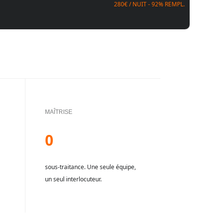
280€ / NUIT - 92% REMPL.
MAÎTRISE
0
sous-traitance. Une seule équipe,
un seul interlocuteur.