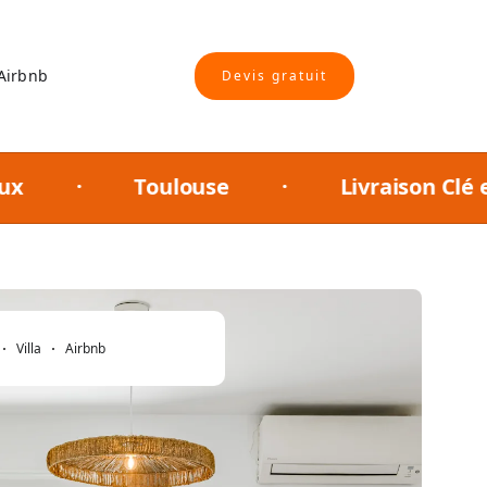
Airbnb
Devis gratuit
·
Toulouse
·
Livraison Clé en Mai
Villa
Airbnb