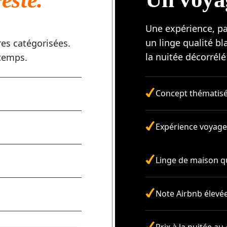
este.
Une expérience, p
un linge qualité bl
res catégorisées.
la nuitée décorrélé
gtemps.
Concept thématis
Expérience voyag
Linge de maison qu
Note Airbnb élevé